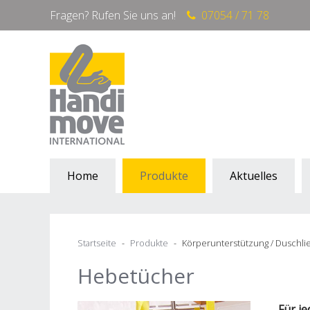
Fragen? Rufen Sie uns an!
07054 / 71 78
Home
Produkte
Aktuelles
Startseite
Produkte
Körperunterstützung / Duschli
Hebetücher
Für je