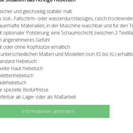
icher und gleichzeitig stabiler Halt
s Voll-, Fallschirm- oder wasserdurchlässiges, rasch trocknend
uerhafte Materialien, in der Maschine waschbar und für den T
t optionaler Polsterung: eine Schaumschicht zwischen 2 Textill
n angenehmeres Gefühl
t oder ohne Kopfstütze erhältlich
 unterschiedlichen Maßen und Modellen (von XS bis XL) erhältli
tandard Hebetuch
weite Haut Hebetuch
ilettenhebetuch
adehebetuch
r spezielle Bedürfnisse
eferbar ab Lager oder als Maßarbeit
Informationen anfordern