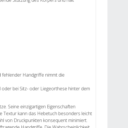
sende Stützung des Körpers und hält
 fehlender Handgriffe nimmt die
hl oder bei Sitz- oder Liegeorthese hinter dem
e. Seine einzigartigen Eigenschaften
te Textur kann das Hebetuch besonders leicht
zahl von Druckpunkten konsequent minimiert.
ftragende Handgriffe. Die Wahrscheinlichkeit