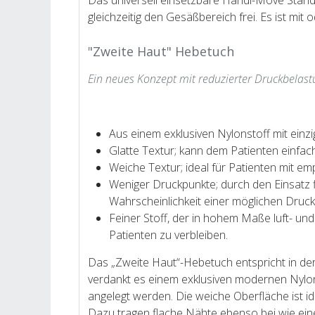
Das universell einsetzbare Handi-Move Stan
gleichzeitig den Gesäßbereich frei. Es ist mi
"Zweite Haut" Hebetuch
Ein neues Konzept mit reduzierter Druckbelas
Aus einem exklusiven Nylonstoff mit einzi
Glatte Textur; kann dem Patienten einfac
Weiche Textur; ideal für Patienten mit emp
Weniger Druckpunkte; durch den Einsatz 
Wahrscheinlichkeit einer möglichen Druck
Feiner Stoff, der in hohem Maße luft- und 
Patienten zu verbleiben.
Das „Zweite Haut“-Hebetuch entspricht in de
verdankt es einem exklusiven modernen Nylon
angelegt werden. Die weiche Oberfläche ist i
Dazu tragen flache Nähte ebenso bei wie eine