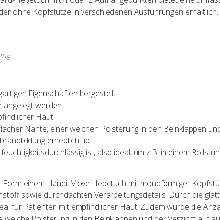
dard-Hebetuch mit 4 oder 2 Aufhängepunkten bietet eine umfas
t oder ohne Kopfstütze in verschiedenen Ausführungen erhältlich.
tung
gartigen Eigenschaften hergestellt.
h angelegt werden.
findlicher Haut.
flacher Nähte, einer weichen Polsterung in den Beinklappen und
brandbildung erheblich ab.
feuchtigkeitsdurchlässig ist, also ideal, um z.B. in einem Rollstu
r Form einem Handi-Move Hebetuch mit mondförmiger Kopfstütz
stoff sowie durchdachten Verarbeitungsdetails. Durch die glat
deal für Patienten mit empfindlicher Haut. Zudem wurde die An
 weiche Polsterung in den Beinklappen und der Verzicht auf au