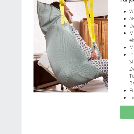
We
Al
Da
Mi
ei
Mi
In
S
Z
To
B
Fü
Li