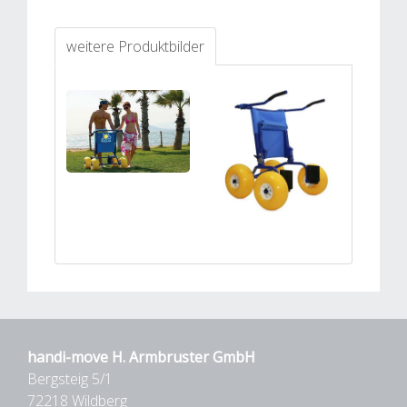
weitere Produktbilder
handi-move H. Armbruster GmbH
Bergsteig 5/1
72218 Wildberg