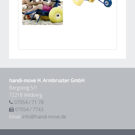
handi-move H. Armbruster GmbH
Bergsteig 5/1
72218 Wildberg
07054 / 71 78
07054 / 7743
Email:
info@handi-move.de